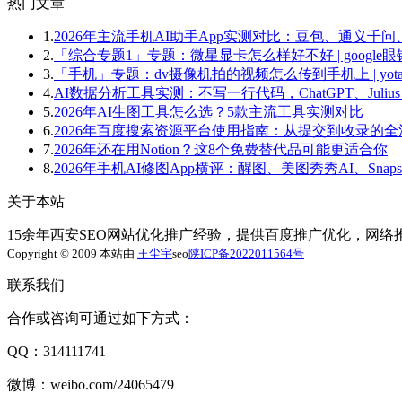
热门文章
1.
2026年主流手机AI助手App实测对比：豆包、通义千问、文
2.
「综合专题1」专题：微星显卡怎么样好不好 | google眼
3.
「手机」专题：dv摄像机拍的视频怎么传到手机上 | yota
4.
AI数据分析工具实测：不写一行代码，ChatGPT、Julius
5.
2026年AI生图工具怎么选？5款主流工具实测对比
6.
2026年百度搜索资源平台使用指南：从提交到收录的全
7.
2026年还在用Notion？这8个免费替代品可能更适合你
8.
2026年手机AI修图App横评：醒图、美图秀秀AI、Snapsee
关于本站
15余年西安SEO网站优化推广经验，提供百度推广优化，网
Copyright © 2009 本站由
王尘宇
seo
陕ICP备2022011564号
联系我们
合作或咨询可通过如下方式：
QQ：314111741
微博：weibo.com/24065479