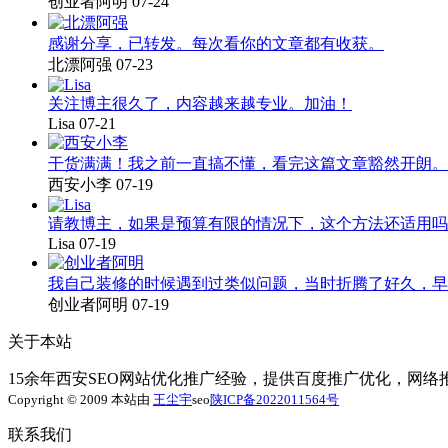
创业者阿明
07-24
感谢分享，已转发。每次看你的文章都有收获。
北漂阿强
07-23
关注博主很久了，内容越来越专业。加油！
Lisa
07-21
干货满满！我之前一直搞不懂，看完这篇文章豁然开朗。
西安小李
07-19
请教博主，如果是预算有限的情况下，这个方法还适用吗
Lisa
07-19
我自己装修的时候遇到过类似问题，当时折腾了好久，早
创业者阿明
07-19
关于本站
15余年西安SEO网站优化推广经验，提供百度推广优化，网
Copyright © 2009 本站由
王尘宇
seo
陕ICP备2022011564号
联系我们