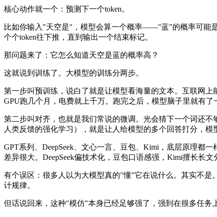
核心动作就一个：预测下一个token。
比如你输入"天空是"，模型会算一个概率——"蓝"的概率可能是0
个个token往下推，直到输出一个结束标记。
那问题来了：它怎么知道天空是蓝的概率高？
这就说到训练了。大模型的训练分两步。
第一步叫预训练，说白了就是让模型看海量的文本。互联网上
GPU跑几个月，电费就上千万。跑完之后，模型脑子里就有了一
第二步叫对齐，也就是我们常说的微调。光会猜下一个词还不够
人类反馈的强化学习），就是让人给模型的多个回答打分，模
GPT系列、DeepSeek、文心一言、豆包、Kimi，底层原
差异很大。DeepSeek偏技术化，豆包口语感强，Kimi擅长
有个误区：很多人以为大模型真的"懂"它在说什么。其实不是
计规律。
但话说回来，这种"模仿"本身已经足够强了，强到在很多任务