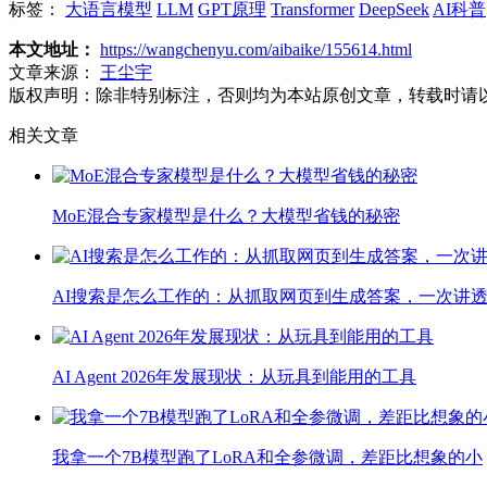
标签：
大语言模型
LLM
GPT原理
Transformer
DeepSeek
AI科普
本文地址：
https://wangchenyu.com/aibaike/155614.html
文章来源：
王尘宇
版权声明：
除非特别标注，否则均为本站原创文章，转载时请
相关文章
MoE混合专家模型是什么？大模型省钱的秘密
AI搜索是怎么工作的：从抓取网页到生成答案，一次讲
AI Agent 2026年发展现状：从玩具到能用的工具
我拿一个7B模型跑了LoRA和全参微调，差距比想象的小