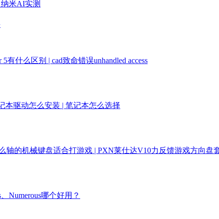
、纳米AI实测
手