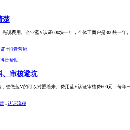
清楚
先说费用。企业蓝V认证600块一年，个体工商户是300块一年
认证
#
抖音营销
抖音帮助
料、审核避坑
篇，想做蓝V的可以对照着来。费用蓝V认证审核费600元，每年
营
#
认证流程