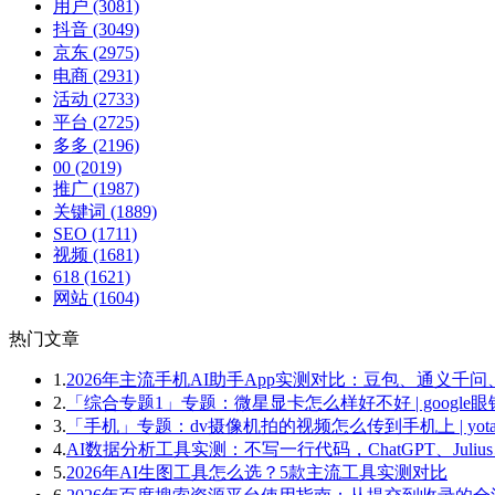
用户
(3081)
抖音
(3049)
京东
(2975)
电商
(2931)
活动
(2733)
平台
(2725)
多多
(2196)
00
(2019)
推广
(1987)
关键词
(1889)
SEO
(1711)
视频
(1681)
618
(1621)
网站
(1604)
热门文章
1.
2026年主流手机AI助手App实测对比：豆包、通义千问、文
2.
「综合专题1」专题：微星显卡怎么样好不好 | google眼
3.
「手机」专题：dv摄像机拍的视频怎么传到手机上 | yota
4.
AI数据分析工具实测：不写一行代码，ChatGPT、Julius
5.
2026年AI生图工具怎么选？5款主流工具实测对比