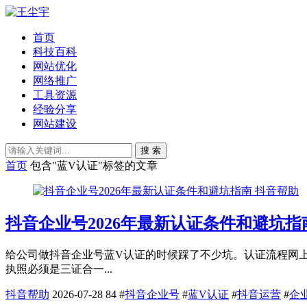
首页
科技百科
网站优化
网络推广
工具资源
经验分享
网站建设
搜 索
首页
包含"蓝V认证"标签的文章
抖音帮助
抖音企业号2026年最新认证条件和避坑指
给公司做抖音企业号蓝V认证的时候踩了不少坑。认证流程网上教
执照必须是三证合一...
抖音帮助
2026-07-28
84
#
抖音企业号
#
蓝V认证
#
抖音运营
#
企