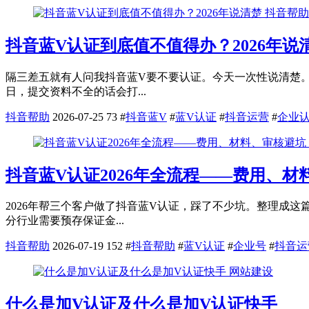
抖音帮助
抖音蓝V认证到底值不值得办？2026年说
隔三差五就有人问我抖音蓝V要不要认证。今天一次性说清楚。 
日，提交资料不全的话会打...
抖音帮助
2026-07-25
73
#
抖音蓝V
#
蓝V认证
#
抖音运营
#
企业
抖音蓝V认证2026年全流程——费用、材
2026年帮三个客户做了抖音蓝V认证，踩了不少坑。整理成这
分行业需要预存保证金...
抖音帮助
2026-07-19
152
#
抖音帮助
#
蓝V认证
#
企业号
#
抖音运
网站建设
什么是加V认证及什么是加V认证快手